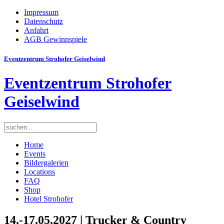
Impressum
Datenschutz
Anfahrt
AGB Gewinnspiele
Eventzentrum Strohofer Geiselwind
Eventzentrum Strohofer
Geiselwind
Home
Events
Bildergalerien
Locations
FAQ
Shop
Hotel Strohofer
14.-17.05.2027 | Trucker & Country