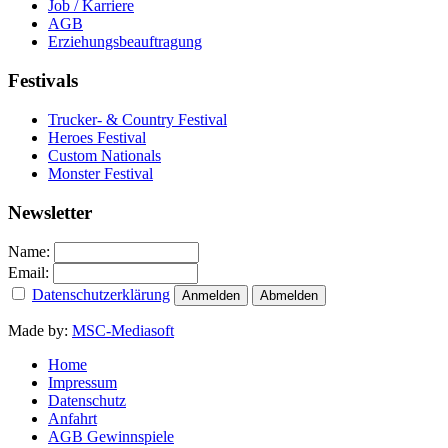
Job / Karriere
AGB
Erziehungsbeauftragung
Festivals
Trucker- & Country Festival
Heroes Festival
Custom Nationals
Monster Festival
Newsletter
Name:
Email:
Datenschutzerklärung
Made by:
MSC-Mediasoft
Home
Impressum
Datenschutz
Anfahrt
AGB Gewinnspiele